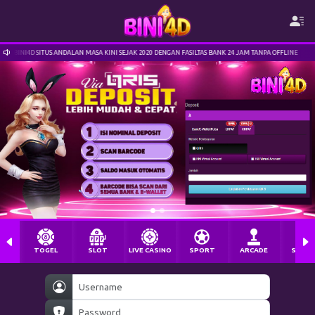
S BINI4D SITUS ANDALAN MASA KINI SEJAK 2020 DENGAN FASILTAS BANK 24 JAM TANPA OFFLINE
TOGEL
SLOT
LIVE CASINO
SPORT
ARCADE
SABU