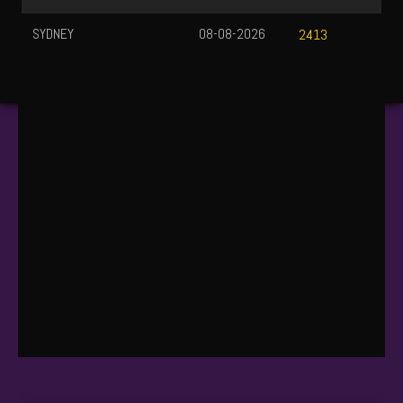
SYDNEY
08-08-2026
2413